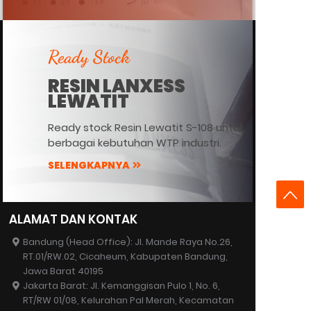
Ready Stock
RESIN LANXESS
LEWATIT
Ready stock Resin Lewatit S-108 untuk
berbagai kebutuhan WTP industri.
SELENGKAPNYA
ALAMAT DAN KONTAK
Bandung (Head Office): Jl. Mande Raya No.26,
RT.01/RW.02, Cicaheum, Kabupaten Bandung,
Jawa Barat 40195
Jakarta Barat: Jl. Kemanggisan Pulo 1, No. 6,
RT/RW 01/08, Kelurahan Pal Merah, Kecamatan