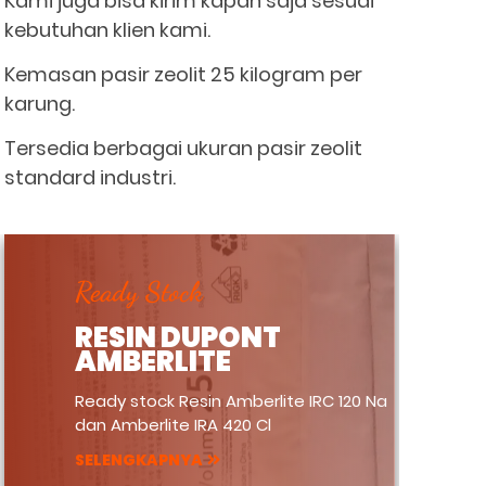
Kami juga bisa kirim kapan saja sesuai
kebutuhan klien kami.
Kemasan pasir zeolit 25 kilogram per
karung.
Tersedia berbagai ukuran pasir zeolit
standard industri.
Ready Stock
RESIN DUPONT
AMBERLITE
Ready stock Resin Amberlite IRC 120 Na
dan Amberlite IRA 420 Cl
SELENGKAPNYA